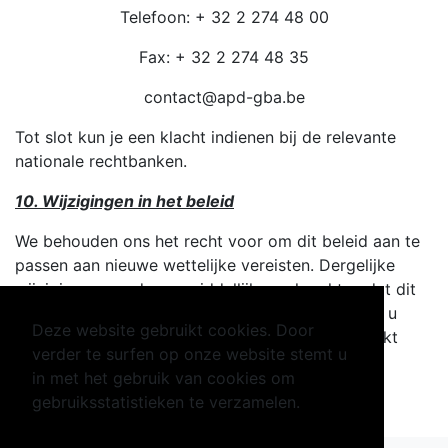
Telefoon: + 32 2 274 48 00
Fax: + 32 2 274 48 35
contact@apd-gba.be
Tot slot kun je een klacht indienen bij de relevante
nationale rechtbanken.
10. Wijzigingen in het beleid
We behouden ons het recht voor om dit beleid aan te
passen aan nieuwe wettelijke vereisten. Dergelijke
wijzigingen worden onmiddellijk van kracht nadat dit
document is bijgewerkt. Deze bijwerking zal aan u
Deze website gebruikt cookies. Door
worden meegedeeld op de manier die wij geschikt
verder te surfen op onze website stemt u
achten.
in met het gebruik van cookies om
gebruiksstatistieken te verzamelen.
Meer weten?